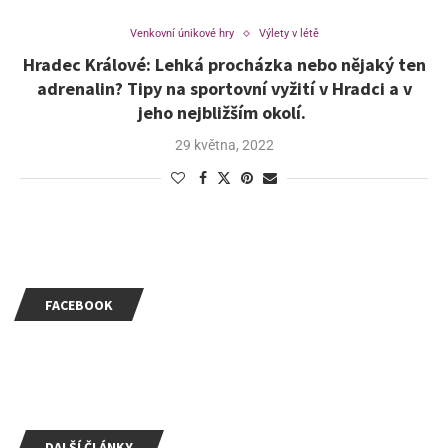
Venkovní únikové hry
Výlety v létě
Hradec Králové: Lehká procházka nebo nějaký ten
adrenalin? Tipy na sportovní vyžití v Hradci a v
jeho nejbližším okolí.
29 května, 2022
FACEBOOK
DALŠÍ ČLÁNKY