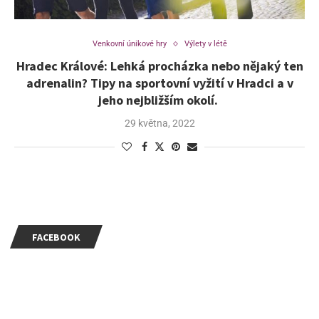
Venkovní únikové hry
Výlety v létě
Hradec Králové: Lehká procházka nebo nějaký ten
adrenalin? Tipy na sportovní vyžití v Hradci a v
jeho nejbližším okolí.
29 května, 2022
FACEBOOK