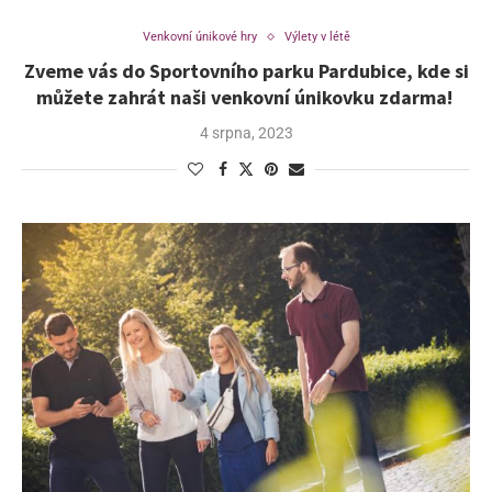
Venkovní únikové hry
Výlety v létě
Zveme vás do Sportovního parku Pardubice, kde si
můžete zahrát naši venkovní únikovku zdarma!
4 srpna, 2023