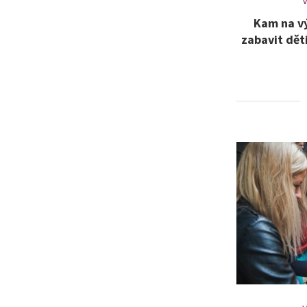
V
Kam na vý
zabavit dět