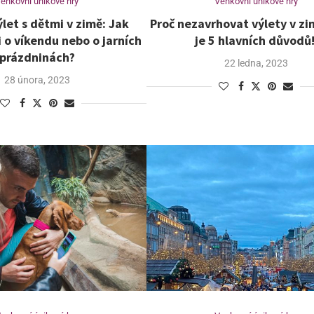
enkovní únikové hry
Venkovní únikové hry
let s dětmi v zimě: Jak
Proč nezavrhovat výlety v z
i o víkendu nebo o jarních
je 5 hlavních důvodů
prázdninách?
22 ledna, 2023
28 února, 2023