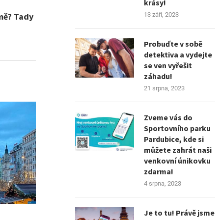
krásy!
13 září, 2023
imě? Tady
!
Probuďte v sobě
detektiva a vydejte
se ven vyřešit
záhadu!
21 srpna, 2023
Zveme vás do
Sportovního parku
Pardubice, kde si
můžete zahrát naši
venkovní únikovku
zdarma!
4 srpna, 2023
Je to tu! Právě jsme