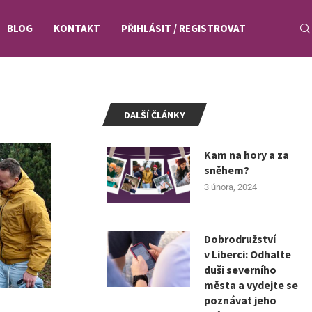
BLOG
KONTAKT
PŘIHLÁSIT / REGISTROVAT
DALŠÍ ČLÁNKY
Kam na hory a za
sněhem?
3 února, 2024
Dobrodružství
v Liberci: Odhalte
duši severního
města a vydejte se
poznávat jeho