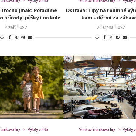
 únikové hry
Výlety v létě
Venkovní únikové hry
Výlety v
 trochu jinak: Poradíme
Ostrava: Tipy na rodinné výl
 přírody, pěšky i na kole
kam s dětmi za zábav
4 září, 2022
20 srpna, 2022
 únikové hry
Výlety v létě
Venkovní únikové hry
Výlety v