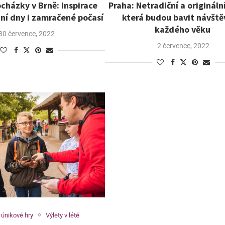
ocházky v Brně: Inspirace
Praha: Netradiční a originál
tní dny i zamračené počasí
která budou bavit návště
každého věku
30 července, 2022
2 července, 2022
 únikové hry
Výlety v létě