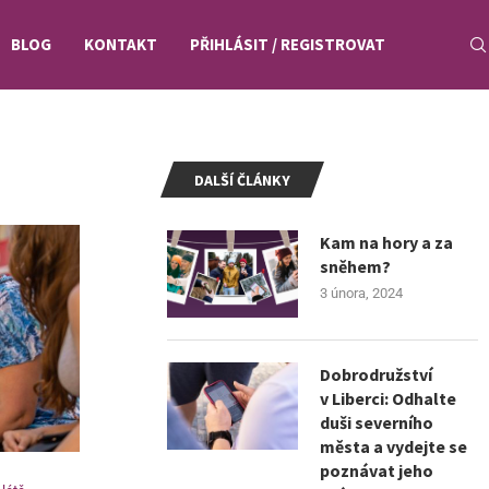
BLOG
KONTAKT
PŘIHLÁSIT / REGISTROVAT
DALŠÍ ČLÁNKY
Kam na hory a za
sněhem?
3 února, 2024
Dobrodružství
v Liberci: Odhalte
duši severního
města a vydejte se
poznávat jeho