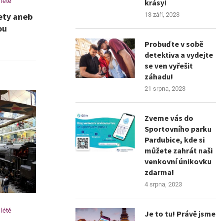
 létě
krásy!
13 září, 2023
ety aneb
ou
Probuďte v sobě
detektiva a vydejte
se ven vyřešit
záhadu!
21 srpna, 2023
Zveme vás do
Sportovního parku
Pardubice, kde si
můžete zahrát naši
venkovní únikovku
zdarma!
4 srpna, 2023
 létě
Je to tu! Právě jsme