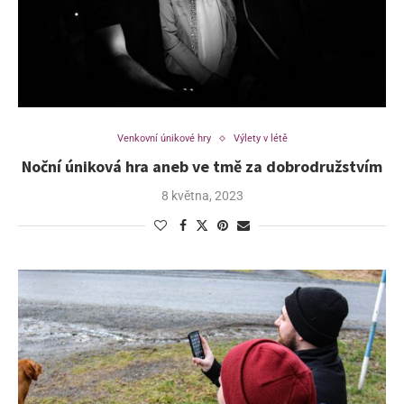
Venkovní únikové hry
Výlety v létě
Noční úniková hra aneb ve tmě za dobrodružstvím
8 května, 2023