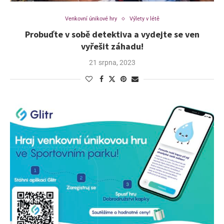
Venkovní únikové hry
Výlety v létě
Probuďte v sobě detektiva a vydejte se ven
vyřešit záhadu!
21 srpna, 2023