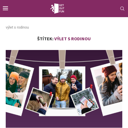
výlet s rodinou
ŠTÍTEK:
VÝLET S RODINOU