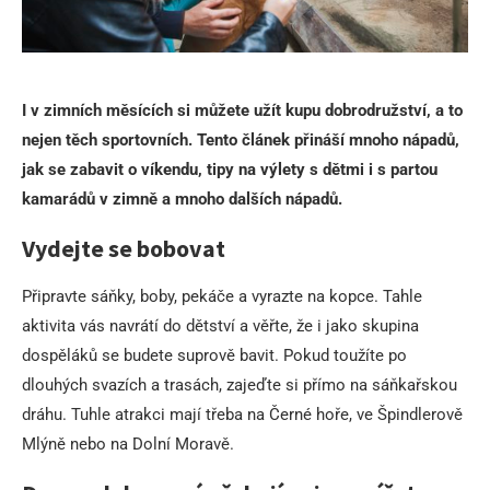
I v zimních měsících si můžete užít kupu dobrodružství, a to
nejen těch sportovních. Tento článek přináší mnoho nápadů,
jak se zabavit o víkendu, tipy na výlety s dětmi i s partou
kamarádů v zimně a mnoho dalších nápadů.
Vydejte se bobovat
Připravte sáňky, boby, pekáče a vyrazte na kopce. Tahle
aktivita vás navrátí do dětství a věřte, že i jako skupina
dospěláků se budete suprově bavit. Pokud toužíte po
dlouhých svazích a trasách, zajeďte si přímo na sáňkařskou
dráhu. Tuhle atrakci mají třeba na Černé hoře, ve Špindlerově
Mlýně nebo na Dolní Moravě.