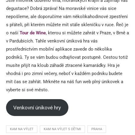
Jste milovník dobrého vína, moravských krajin a zajímají vás
degustace? Dobrá zpráva! Na moravské vinice vás sice
nepošleme, ale doporučíme vám několikahodinové zpestření
s přáteli, při kterém můžete mít stále skleničku v ruce. Řeč je
o naší
Tour de Wine
, kterou si můžete zahrát v Praze, v Brně a
v Pardubicích. Tahle venkovní úniková hra vás
prostřednictvím mobilní aplikace zavede do několika
podniků. Ty se vám budou odtajňovat postupně. Cestou totiž
musíte přijít na kloub záhadě ztracené kamarádky. Hra je
vhodná i pro zimní večery, neboť v každém podniku budete
mít čas se zahřát. Mrkněte na náš fun web plný únikovek a
vyberte si své město.
Venkovní únikové hry
KAM NA VÝLET
KAM NA VÝLET S DĚTMI
PRAHA