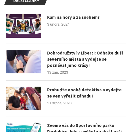
DALŠÍ ČLÁNKY
Kam na hory a za sněhem?
3 února, 2024
Dobrodružství v Liberci: Odhalte duši
severního města a vydejte se
poznávat jeho krásy!
13 září, 2023
Probuďte v sobě detektiva a vydejte
se ven vyřešit záhadu!
21 srpna, 2023
Zveme vás do Sportovního parku
Pardubice, kde si můžete zahrát naši