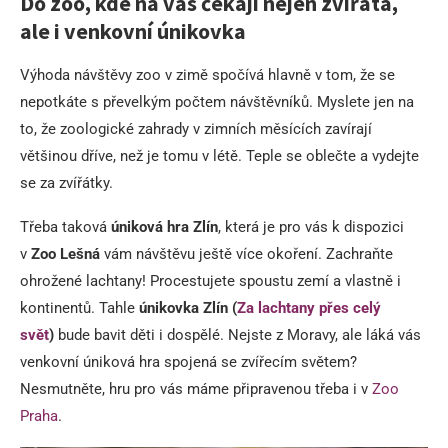
Do zoo, kde na vás čekají nejen zvířata,
ale i venkovní únikovka
Výhoda návštěvy zoo v zimě spočívá hlavně v tom, že se
nepotkáte s převelkým počtem návštěvníků. Myslete jen na
to, že zoologické zahrady v zimních měsících zavírají
většinou dříve, než je tomu v létě. Teple se oblečte a vydejte
se za zvířátky.
Třeba taková
úniková hra Zlín
, která je pro vás k dispozici
v
Zoo Lešná
vám návštěvu ještě více okoření. Zachraňte
ohrožené lachtany! Procestujete spoustu zemí a vlastně i
kontinentů. Tahle
únikovka Zlín (
Za lachtany přes celý
svět
)
bude bavit děti i dospělé. Nejste z Moravy, ale láká vás
venkovní úniková hra spojená se zvířecím světem?
Nesmutněte, hru pro vás máme připravenou třeba i v
Zoo
Praha
.